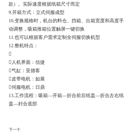
款）。实际速度根据纸箱尺寸而定
9.开箱方式：立式伺服成型
10.变换规格时，机台的料仓、挡箱、出箱宽度和高度手
动调整，吸箱推箱位置触屏一键切换
11.也可以根据客户需求定制全伺服切换机型
12.整机特点：

人机界面：信捷
气缸：亚德客
皮带电机：如展
伺服电机：日鼎
13.工作流程：吸箱—开箱—折合前后纸盖—折合左右纸
盖—封合底部
下一个